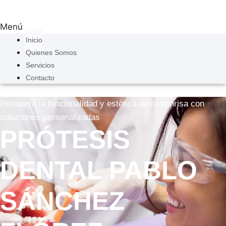
Menú
Inicio
Quienes Somos
Servicios
Contacto
Recupera la funcionalidad y estética de tu sonrisa con
soluciones personalizadas
PRÓTESIS
DENTAL PABLO
SÁNCHEZ