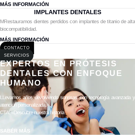
MÁS INFORMACIÓN
IMPLANTES DENTALES
M
Restauramos dientes perdidos con implantes de titanio de alta
biocompatibilidad.
MÁS INFORMACIÓN
CONTACTO
SERVICIOS
EXPERTOS EN PRÓTESIS
DENTALES CON ENFOQUE
HUMANO
LLevamos años devolviendo sonrisas con tecnología avanzada y
atención personalizada.»
CTA: «Descubre nuestra historia
SABÉR MÁS